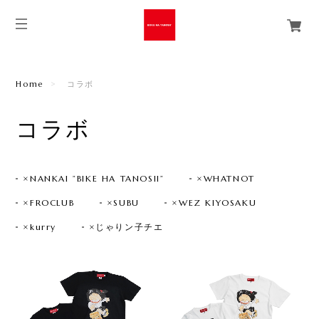
Home
コラボ
コラボ
×NANKAI ”BIKE HA TANOSII”
×WHATNOT
×FROCLUB
×SUBU
×WEZ KIYOSAKU
×kurry
×じゃりン子チエ