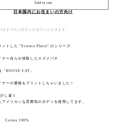
Add to cart
日本国内にお住まいの方向け
3点までのご注文とさせていただきます。
トした ”Science Photo” のシリーズ
イナー自らが採取したスズメバチ
「HOUSE CAT」
イナーの愛猫をプリントしちゃいました！
は少し違う
たアメリカンな雰囲気のボディを使用してます。
： Cotton 100%