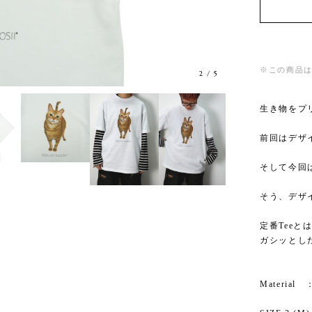
※この商品は
3
/
5
生き物をプリン
前回はデザ
そして今回は
そう、デザ
定番Teeと
ガシッとし
Material 