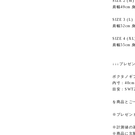
SIZE 2 (
肩幅49cm 身
SIZE 3 (L
肩幅52cm 身
SIZE 4 (
肩幅55cm 身
↓↓↓プレゼ
ボクタノギ
内寸：40cm 
目安：SW
を商品とご
※プレゼン
※計測値の
※商品に欠