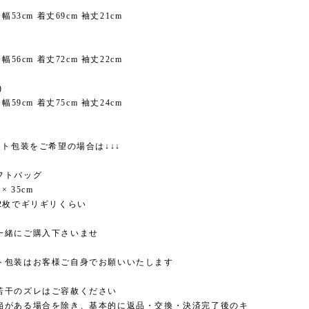
M)
幅53cm 着丈69cm 袖丈21cm
)
幅56cm 着丈72cm 袖丈22cm
XL)
幅59cm 着丈75cm 袖丈24cm
ント包装をご希望の場合は↓↓↓
フトバッグ
× 35cm
T2枚でギリギリくらい
一緒にご購入下さいませ
ト包装はお客様ご自身でお願いいたします
若干のズレはご容赦ください
陥がある場合を除き、基本的に返品・交換・決済完了後のキ