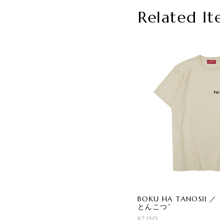
Related It
BOKU HA TANOSII 
とんこつ”
¥7,150