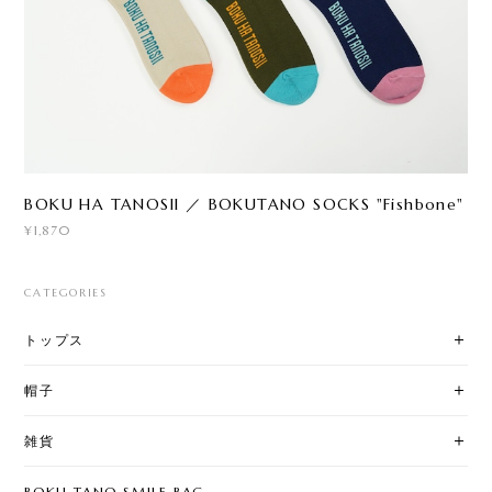
BOKU HA TANOSII ／ BOKUTANO SOCKS "Fishbone"
¥1,870
CATEGORIES
トップス
帽子
雑貨
BOKU TANO SMILE BAG