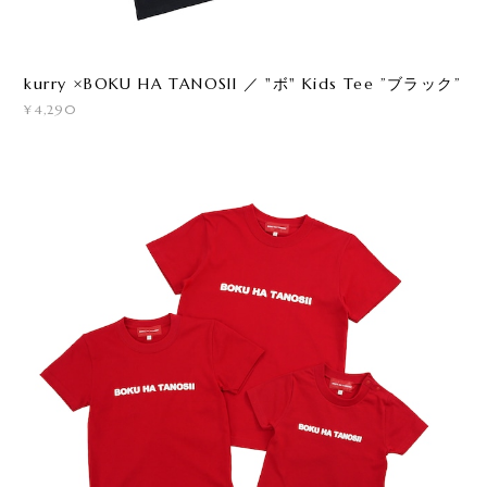
kurry ×BOKU HA TANOSII ／ "ボ" Kids Tee ”ブラック”
¥4,290