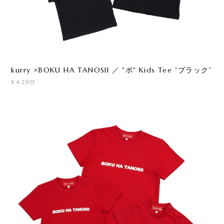
kurry ×BOKU HA TANOSII ／ "ボ" Kids Tee ”ブラック”
¥4,290