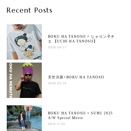
Recent Posts
BOKU HA TANOSII × じゃりン子チ
エ 【UCHI HA TANOSII】
2026.04.27
天竺川原×BOKU HA TANOSII
2026.03.26
BOKU HA TANOSII × SUBU 2025
A/W Special Movie
2025.11.20