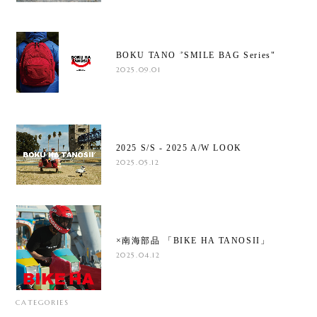
BOKU TANO ”SMILE BAG Series"
2025.09.01
2025 S/S - 2025 A/W LOOK
2025.05.12
×南海部品 「BIKE HA TANOSII」
2025.04.12
CATEGORIES